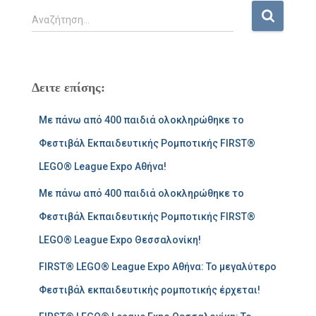
Α
Αναζήτηση…
ν
α
ζ
ή
Δειτε επίσης:
τ
η
Με πάνω από 400 παιδιά ολοκληρώθηκε το
σ
η
Φεστιβάλ Εκπαιδευτικής Ρομποτικής FIRST®
γ
LEGO® League Expo Αθήνα!
ι
α
Με πάνω από 400 παιδιά ολοκληρώθηκε το
:
Φεστιβάλ Εκπαιδευτικής Ρομποτικής FIRST®
LEGO® League Expo Θεσσαλονίκη!
FIRST® LEGO® League Expo Αθήνα: Το μεγαλύτερο
Φεστιβάλ εκπαιδευτικής ρομποτικής έρχεται!