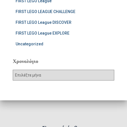
FIRST LEGO League
FIRST LEGO LEAGUE CHALLENGE
FIRST LEGO League DISCOVER
FIRST LEGO League EXPLORE
Uncategorized
Χρονολόγιο
Χ
ρ
ο
ν
ο
λ
ό
γ
ι