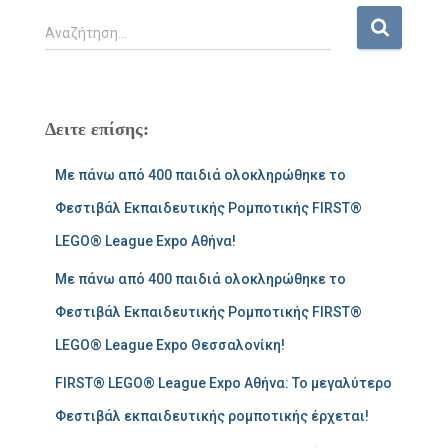
Α
Αναζήτηση…
ν
α
ζ
ή
Δειτε επίσης:
τ
η
Με πάνω από 400 παιδιά ολοκληρώθηκε το
σ
η
Φεστιβάλ Εκπαιδευτικής Ρομποτικής FIRST®
γ
LEGO® League Expo Αθήνα!
ι
α
Με πάνω από 400 παιδιά ολοκληρώθηκε το
:
Φεστιβάλ Εκπαιδευτικής Ρομποτικής FIRST®
LEGO® League Expo Θεσσαλονίκη!
FIRST® LEGO® League Expo Αθήνα: Το μεγαλύτερο
Φεστιβάλ εκπαιδευτικής ρομποτικής έρχεται!