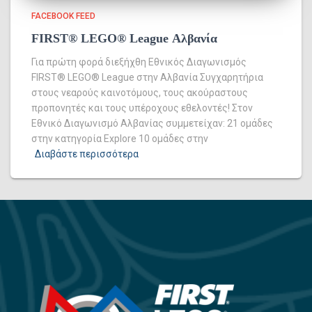
FACEBOOK FEED
FIRST® LEGO® League Αλβανία
Για πρώτη φορά διεξήχθη Εθνικός Διαγωνισμός
FIRST® LEGO® League στην Αλβανία Συγχαρητήρια
στους νεαρούς καινοτόμους, τους ακούραστους
προπονητές και τους υπέροχους εθελοντές! Στον
Εθνικό Διαγωνισμό Αλβανίας συμμετείχαν: 21 ομάδες
στην κατηγορία Explore 10 ομάδες στην
Διαβάστε περισσότερα