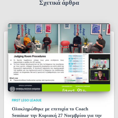
Σχετικά άρθρα
ο
FIRST LEGO LEAGUE
Ολοκληρώθηκε με επιτυχία το Coach
Seminar την Κυριακή 27 Νοεμβρίου για την