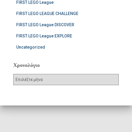
FIRST LEGO League
FIRST LEGO LEAGUE CHALLENGE
FIRST LEGO League DISCOVER
FIRST LEGO League EXPLORE
Uncategorized
Χρονολόγιο
Χ
ρ
ο
ν
ο
λ
ό
γ
ι