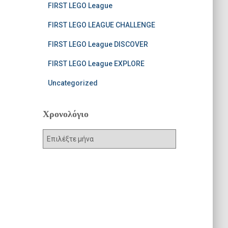
FIRST LEGO League
FIRST LEGO LEAGUE CHALLENGE
FIRST LEGO League DISCOVER
FIRST LEGO League EXPLORE
Uncategorized
Χρονολόγιο
Χ
ρ
ο
ν
ο
λ
ό
γ
ι