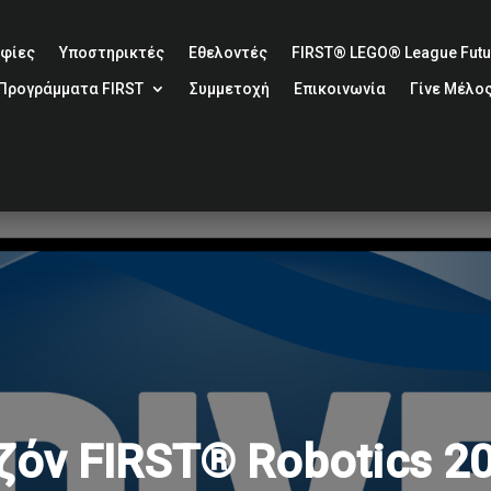
φίες
Υποστηρικτές
Εθελοντές
FIRST® LEGO® League Futur
Προγράμματα FIRST
Συμμετοχή
Επικοινωνία
Γίνε Μέλο
ζόν FIRST® Robotics 2