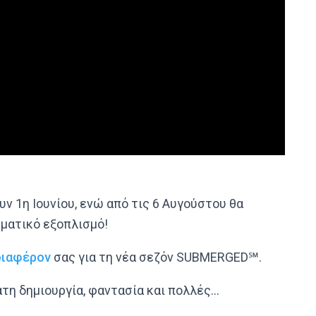
υν 1η Ιουνίου, ενώ από τις 6 Αυγούστου θα
εματικό εξοπλισμό!
διαφέρον
σας για τη νέα σεζόν SUBMERGED℠.
άτη δημιουργία, φαντασία και πολλές…