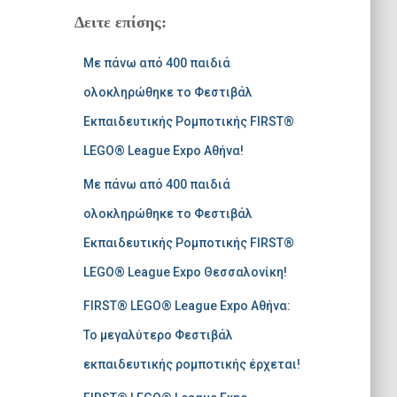
ή
Δειτε επίσης:
τ
η
Με πάνω από 400 παιδιά
σ
η
ολοκληρώθηκε το Φεστιβάλ
γ
Εκπαιδευτικής Ρομποτικής FIRST®
ι
α
LEGO® League Expo Αθήνα!
:
Με πάνω από 400 παιδιά
ολοκληρώθηκε το Φεστιβάλ
Εκπαιδευτικής Ρομποτικής FIRST®
LEGO® League Expo Θεσσαλονίκη!
FIRST® LEGO® League Expo Αθήνα:
Το μεγαλύτερο Φεστιβάλ
εκπαιδευτικής ρομποτικής έρχεται!