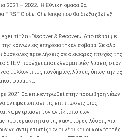
ιά 2021 – 2022. Η Εθνική ομάδα θα
FIRST Global Challenge που θα διεξαχθεί εξ
e
ε
χει τι
τλο
«Discover & Recover».
Από πέρσι με
ς της κοινωνίας επηρεάστηκαν σοβαρά. Σε όλο
ει δύσκολες προκλήσεις σε διάφορες πτυχές της
τι το STEM παρέχει αποτελεσματικές λύσεις στον
νες μελλοντικές πανδημίες, λύσεις όπως την εξ
α και φάρμακα.
nge 2021 θα επικεντρωθεί στην προώθηση νέων
να αντιμετωπίσει τις επιπτώσεις μιας
και να μετριάσει τον αντίκτυπο των
ας προτεραιότητα στις καινοτόμες λύσεις για
υν να αντιμετωπίζουν οι νέοι και οι κοινότητές