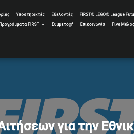
φίες
Υποστηρικτές
Εθελοντές
FIRST® LEGO® League Futur
Προγράμματα FIRST
Συμμετοχή
Επικοινωνία
Γίνε Μέλο
Αιτήσεων για την Εθνι