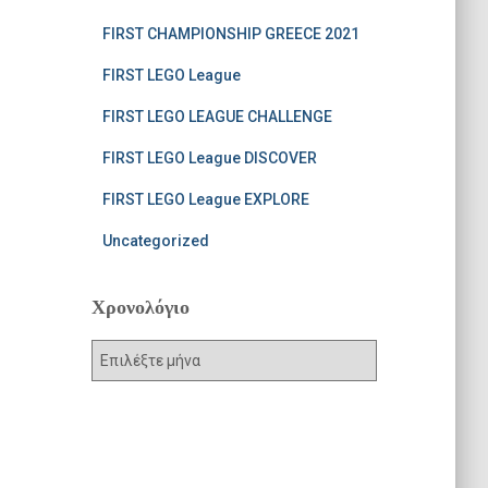
FIRST CHAMPIONSHIP GREECE 2021
FIRST LEGO League
FIRST LEGO LEAGUE CHALLENGE
FIRST LEGO League DISCOVER
FIRST LEGO League EXPLORE
Uncategorized
Χρονολόγιο
Χ
ρ
ο
ν
ο
λ