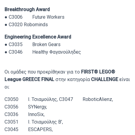
Breakthrough Award
● C3006 Future Workers
● C3020 Robominds
Engineering Excellence Award
● C3035 Broken Gears
● C3046 Healthy Φαγανούληδες
Οι ομάδες που προκρίθηκαν για το
FIRST® LEGO®
League GREECE FINAL
στην κατηγορία
CHALLENGE
είναι
οι:
C3050 Ι. Τσιαμούλης, C3047 RoboticAlienz,
C3056 SYNergy,
C3036 InnoSix,
C3051 Ι. Τσιαμούλης Β’,
C3045 ESCAPERS,