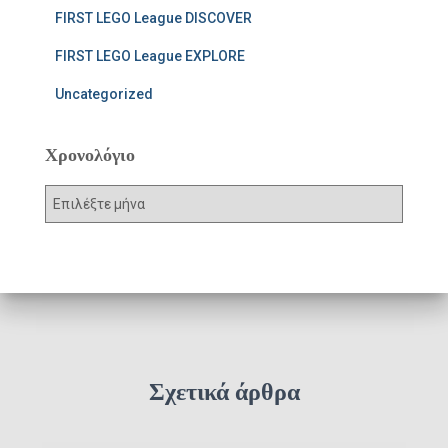
FIRST LEGO League DISCOVER
FIRST LEGO League EXPLORE
Uncategorized
Χρονολόγιο
Χ
ρ
ο
ν
ο
λ
ό
γ
ι
Σχετικά άρθρα
ο