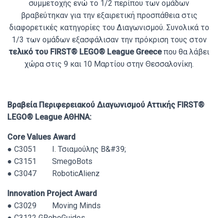
συμμετοχής ενώ το 1/2 περίπου των ομάδων
βραβεύτηκαν για την εξαιρετική προσπάθεια στις
διαφορετικές κατηγορίες του Διαγωνισμού. Συνολικά το
1/3 των ομάδων εξασφάλισαν την πρόκριση τους στον
τελικό του FIRST® LEGO® League Greece
που θα λάβει
χώρα στις 9 και 10 Μαρτίου στην Θεσσαλονίκη.
Βραβεία Περιφερειακού Διαγωνισμού Αττικής FIRST®
LEGO® League ΑΘΗΝΑ:
Core Values Award
● C3051 Ι. Τσιαμούλης Β&#39;
● C3151 SmegoBots
● C3047 RoboticAlienz
Innovation Project Award
● C3029 Moving Minds
● C3122 GRoboGuides