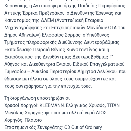
Κυρανάκης, η Αντιπεριφερειάρχης Παιδείας Περιφέρειας
Αττικής Έρρικα Πρεζεράκου, ο Διευθυντής Έρευνας και
Καινοτομίας της ΔΑΕΜ (Αναπτυξιακή Εταιρεία
Μηχανογράφησης και Επιχειρησιακών Μονάδων ΟΤΑ του
Δήμου Αθηναίων) Ελισσαίος Σαρμάς, ο Υπεύθυνος
Τμήματος πληροφορικής Διεύθυνσης Δευτεροβάθμιας
Εκπαίδευσης Πειραιά Βένιος Κωνσταντίνος και η
Εκπρόσωπος της Διευθύντριας Δευτεροβάθμιας Γ’
Αθήνας και Διευθύντρια Ενιαίου Ειδικού Επαγγελματικού
Γυμνασίου – Λυκείου Περιστερίου Δήμητρα Λελίγκου, που
έδωσαν μετάλλια σε όλους τους συμμετέχοντες και
τους συνεχάρησαν για την επιτυχία τους.
Τη διοργάνωση υποστήριξαν οι:
Χρυσοί Χορηγοί: KLEEMANN, Ελληνικός Χρυσός, ΤΙΤΑΝ
Μεγάλος Χορηγός: φυσικό μεταλλικό νερό ΔΙΟΣ
Χορηγός: Πλαίσιο
Επιστημονικός Συνεργάτης: Ο3 Out of Ordinary