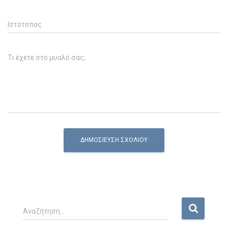
Ιστότοπος
Τι έχετε στο μυαλό σας;
Α
Αναζήτηση…
ν