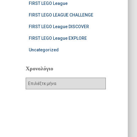
FIRST LEGO League
FIRST LEGO LEAGUE CHALLENGE
FIRST LEGO League DISCOVER
FIRST LEGO League EXPLORE
Uncategorized
Χρονολόγιο
Χ
ρ
ο
ν
ο
λ
ό
γ
ι