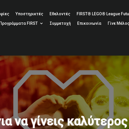
φίες
Υποστηρικτές
Εθελοντές
FIRST® LEGO® League Futur
Προγράμματα FIRST
Συμμετοχή
Επικοινωνία
Γίνε Μέλο
για να γίνεις καλύτερο