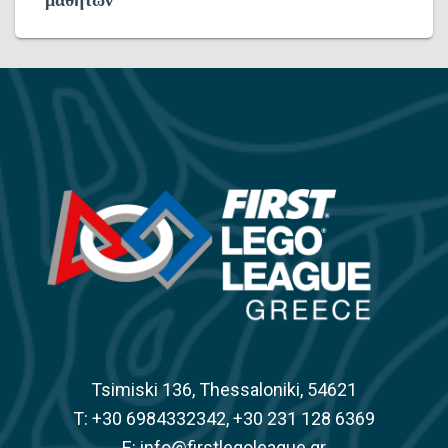
μαθητών
Tsimiski 136, Thessaloniki, 54621
Τ: +30 6984332342, +30 231 128 6369
E: info@firstlegoleague.gr