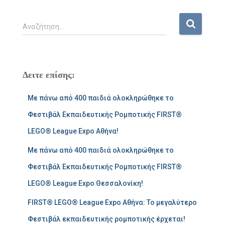
Α
Αναζήτηση…
ν
α
ζ
ή
Δειτε επίσης:
τ
η
Με πάνω από 400 παιδιά ολοκληρώθηκε το
σ
η
Φεστιβάλ Εκπαιδευτικής Ρομποτικής FIRST®
γ
LEGO® League Expo Αθήνα!
ι
α
Με πάνω από 400 παιδιά ολοκληρώθηκε το
:
Φεστιβάλ Εκπαιδευτικής Ρομποτικής FIRST®
LEGO® League Expo Θεσσαλονίκη!
FIRST® LEGO® League Expo Αθήνα: Το μεγαλύτερο
Φεστιβάλ εκπαιδευτικής ρομποτικής έρχεται!