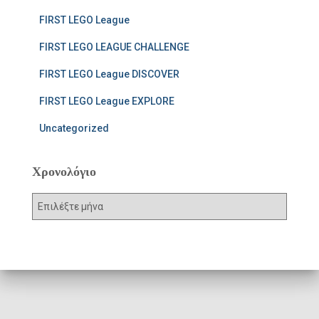
FIRST LEGO League
FIRST LEGO LEAGUE CHALLENGE
FIRST LEGO League DISCOVER
FIRST LEGO League EXPLORE
Uncategorized
Χρονολόγιο
Χ
ρ
ο
ν
ο
λ
ό
γ