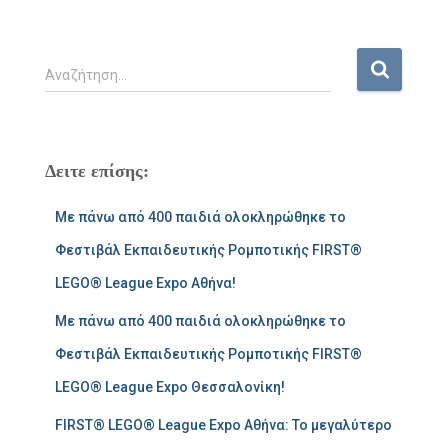
Α
Αναζήτηση…
ν
α
ζ
ή
Δειτε επίσης:
τ
η
Με πάνω από 400 παιδιά ολοκληρώθηκε το
σ
η
Φεστιβάλ Εκπαιδευτικής Ρομποτικής FIRST®
γ
LEGO® League Expo Αθήνα!
ι
α
Με πάνω από 400 παιδιά ολοκληρώθηκε το
:
Φεστιβάλ Εκπαιδευτικής Ρομποτικής FIRST®
LEGO® League Expo Θεσσαλονίκη!
FIRST® LEGO® League Expo Αθήνα: Το μεγαλύτερο