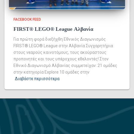
FACEBOOK FEED
FIRST® LEGO® League Αλβανία
Για πρώτη φορά διεξήχθη Εθνικός Διαγωνισμός
FIRST® LEGO® League στην Αλβανία Συγχαρητήρια
στους νεαρούς καινοτόμους, τους ακούραστους
προπονητές και τους υπέροχους εθελοντές! Στον
Εθνικό Διαγωνισμό Αλβανίας συμμετείχαν: 21 ομάδες
στην κατηγορία Explore 10 ομάδες στην
Διαβάστε περισσότερα