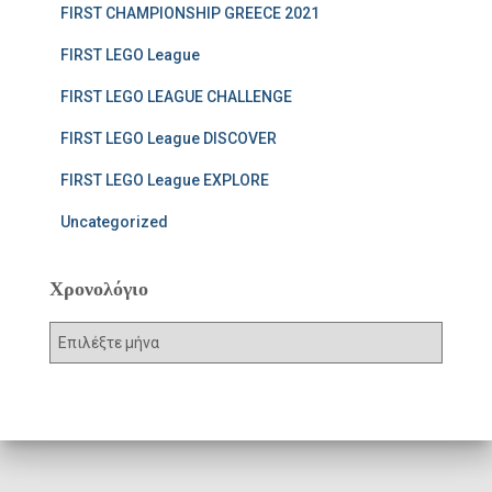
FIRST CHAMPIONSHIP GREECE 2021
FIRST LEGO League
FIRST LEGO LEAGUE CHALLENGE
FIRST LEGO League DISCOVER
FIRST LEGO League EXPLORE
Uncategorized
Χρονολόγιο
Χ
ρ
ο
ν
ο
λ
ό