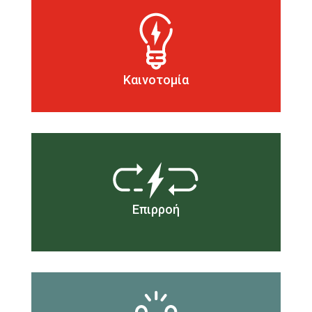
Χρησιμοποιούμε την καινοτομία και την
επιμονή για να λύσουμε προβλήματα.
Καινοτομία
Εφαρμόζουμε ότι έχουμε μάθει για να
βελτιώσουμε τον κόσμο.
Επιρροή