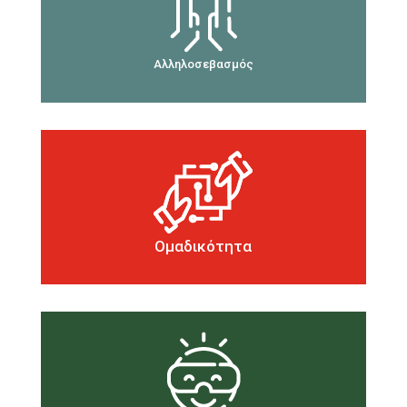
Σεβόμαστε ο ένας την διαφορετικότητα του
άλλου
Αλληλοσεβασμός
Ισχύς εν την ενώση. Είμαστε πιο δυνατοί
όταν δουλεύουμε μαζί.
Ομαδικότητα
Απολαμβάνουμε και διασκεδάζουμε ότι
κάνουμε.