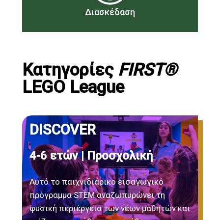
Διασκέδαση
Κατηγορίες
FIRST®
LEGO League
DISCOVER
4-6 ετών | Προσχολική
Αυτό το παιχνιδιάρικο εισαγωγικό
πρόγραμμα STEM αναζωπυρώνει τη
φυσική περιέργεια των νέων μαθητών και