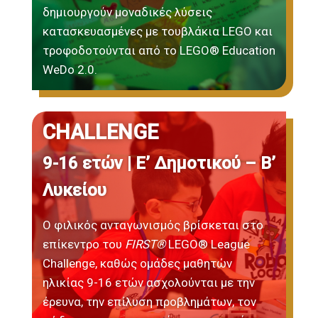
δημιουργούν μοναδικές λύσεις
κατασκευασμένες με τουβλάκια LEGO και
τροφοδοτούνται από το LEGO® Education
WeDo 2.0.
CHALLENGE
9-16 ετών | Ε’ Δημοτικού – B’
Λυκείου
Ο φιλικός ανταγωνισμός βρίσκεται στο
επίκεντρο του
FIRST®
LEGO® League
Challenge, καθώς ομάδες μαθητών
ηλικίας 9-16 ετών ασχολούνται με την
έρευνα, την επίλυση προβλημάτων, τον